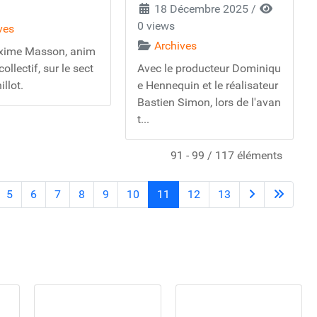
18 Décembre 2025
/
0 views
ves
Archives
xime Masson, anim
ollectif, sur le sect
Avec le producteur Dominiqu
illot.
e Hennequin et le réalisateur
Bastien Simon, lors de l'avan
t...
91 - 99 / 117 éléments
5
6
7
8
9
10
11
12
13