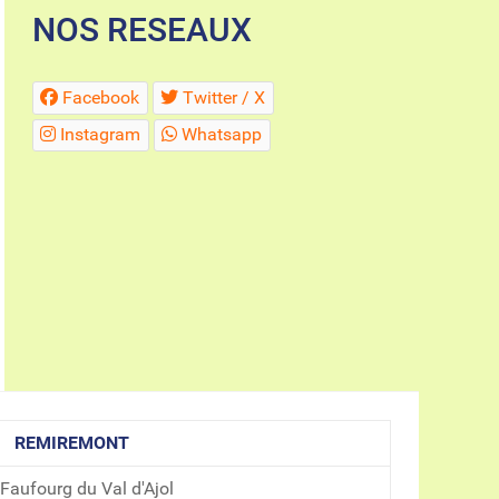
NOS RESEAUX
Facebook
Twitter / X
Instagram
Whatsapp
REMIREMONT
 Faufourg du Val d'Ajol