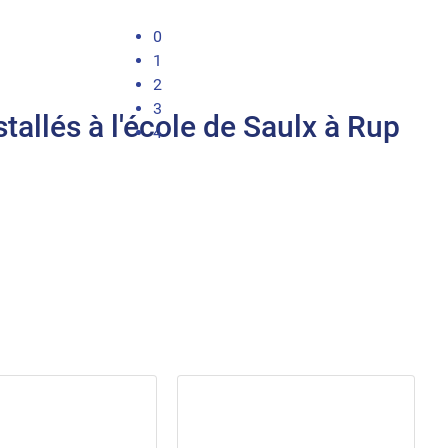
0
1
2
3
stallés à l'école de Saulx à Rup
4