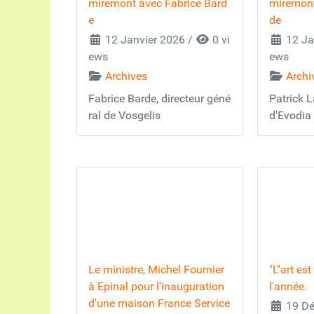
miremont avec Fabrice Bard
miremont
e
de
12 Janvier 2026
/
0 vi
12 Ja
ews
ews
Archives
Archi
Fabrice Barde, directeur géné
Patrick L
ral de Vosgelis
d'Evodia
Le ministre, Michel Fournier
"L"art es
à Epinal pour l'inauguration
l'année.
d'une maison France Service
19 Dé