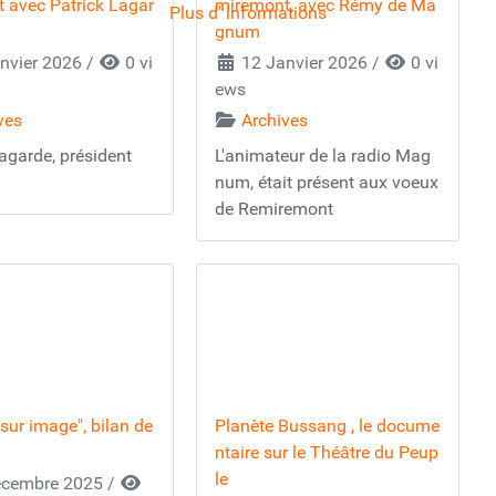
 avec Patrick Lagar
miremont, avec Rémy de Ma
Plus d' informations
gnum
nvier 2026
/
0 vi
12 Janvier 2026
/
0 vi
ews
ves
Archives
agarde, président
L'animateur de la radio Mag
num, était présent aux voeux
de Remiremont
t sur image", bilan de
Planète Bussang , le docume
ntaire sur le Théâtre du Peup
le
cembre 2025
/