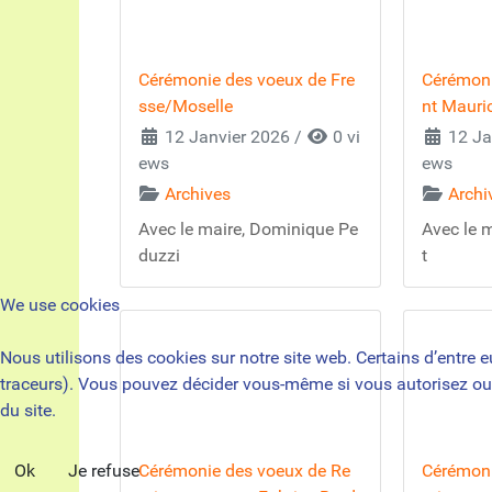
Cérémonie des voeux de Fre
Cérémoni
sse/Moselle
nt Mauri
12 Janvier 2026
/
0 vi
12 Ja
ews
ews
Archives
Archi
Avec le maire, Dominique Pe
Avec le m
duzzi
t
We use cookies
Nous utilisons des cookies sur notre site web. Certains d’entre e
traceurs). Vous pouvez décider vous-même si vous autorisez ou no
du site.
Ok
Je refuse
Cérémonie des voeux de Re
Cérémoni