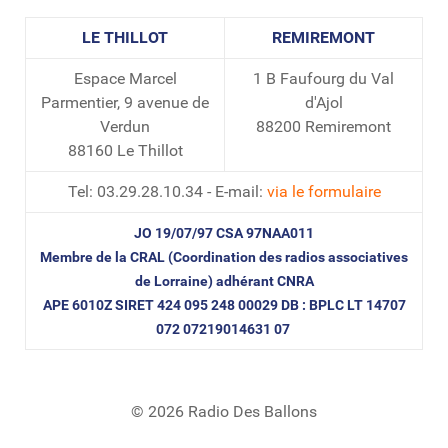
LE THILLOT
REMIREMONT
Espace Marcel
1 B Faufourg du Val
Parmentier, 9 avenue de
d'Ajol
Verdun
88200 Remiremont
88160 Le Thillot
Tel: 03.29.28.10.34 - E-mail:
via le formulaire
JO 19/07/97 CSA 97NAA011
Membre de la CRAL (Coordination des radios associatives
de Lorraine) adhérant CNRA
APE 6010Z SIRET 424 095 248 00029 DB : BPLC LT 14707
072 07219014631 07
© 2026 Radio Des Ballons