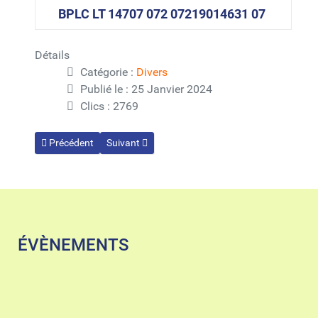
BPLC LT 14707 072 07219014631 07
Détails
Catégorie :
Divers
Publié le : 25 Janvier 2024
Clics : 2769
Article précédent : Devenez Annonceur / Partenaire
Article suivant : L'association
Précédent
Suivant
ÉVÈNEMENTS