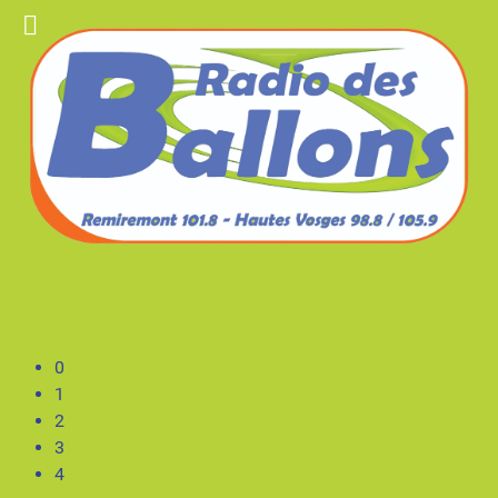
0
1
2
3
4