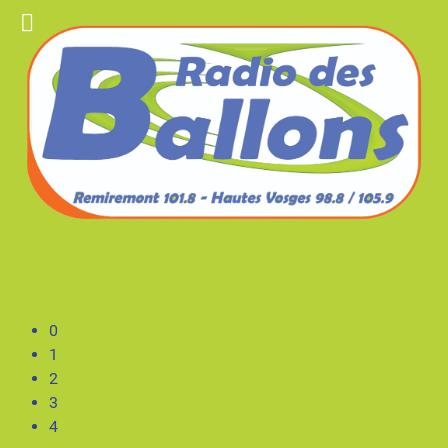
0
1
2
3
4