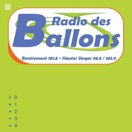
0
1
2
3
4