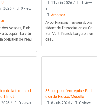
sges
11 Juin 2026
/
1 view
in 2026
/
0 view
s
Archives
ves
Avec François Tacquard, pré
t des Vosges, Blais
sident de l'association du Ga
 à évoqué: -La situ
zon Vert. Franck Largeron, un
 la pollution de l'eau
des...
ion de la foire aux b
88 ans pour l'entreprise Ped
u Thillot
uzzi de Fresse/Moselle
n 2026
/
0 views
8 Juin 2026
/
0 views