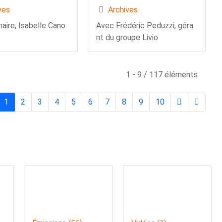
ves
Archives
aire, Isabelle Cano
Avec Frédéric Peduzzi, géra
nt du groupe Livio
1 - 9 / 117 éléments
1
2
3
4
5
6
7
8
9
10