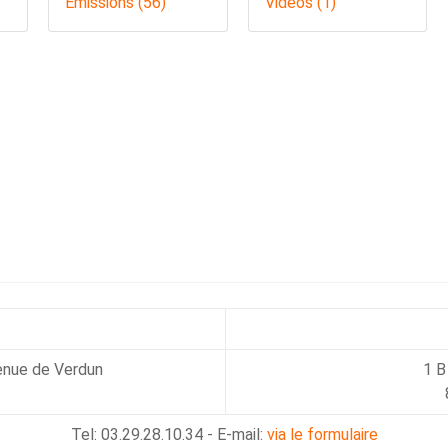
Émissions (56)
Vidéos (1)
enue de Verdun
1 B
Tel: 03.29.28.10.34 - E-mail:
via le formulaire