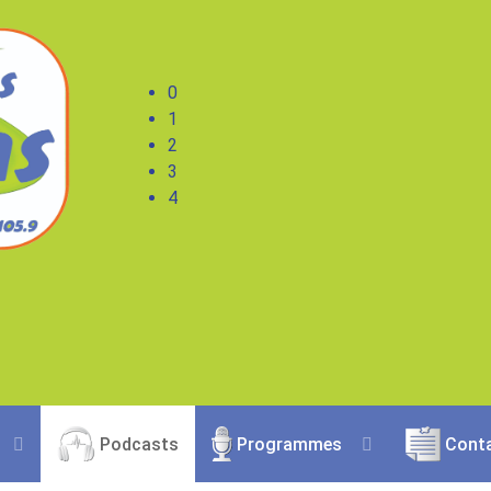
0
1
2
3
4
Podcasts
Programmes
Cont