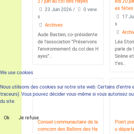
27 juin au col des Hayes
edi 20 jui
es fêtes
23 Juin 2026
/
0 view
s
17 Ju
s
Archives
Archi
Aude Bastien, co-présidente
de l'association "Préservons
Léa Stor
l'environnement du col des H
parle de
ayes"...
Sirène e
t'es...
We use cookies
Nous utilisons des cookies sur notre site web. Certains d’entre 
traceurs). Vous pouvez décider vous-même si vous autorisez ou n
du site.
Ok
Je refuse
Conseil communautaire de la
Point pre
comcom des Ballons des Ha
u départ