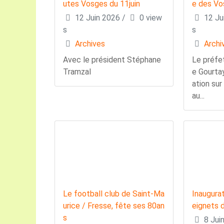
utes Vosges du 11juin
e des Vo
12 Juin 2026
/
0 view
12 Ju
s
s
Archives
Archi
Avec le président Stéphane
Le préfe
Tramzal
e Gourtay
ation sur
au...
Le football club de Saint-Ma
Inaugurat
urice / Fresse, fête ses 80an
eignets d
s
8 Jui