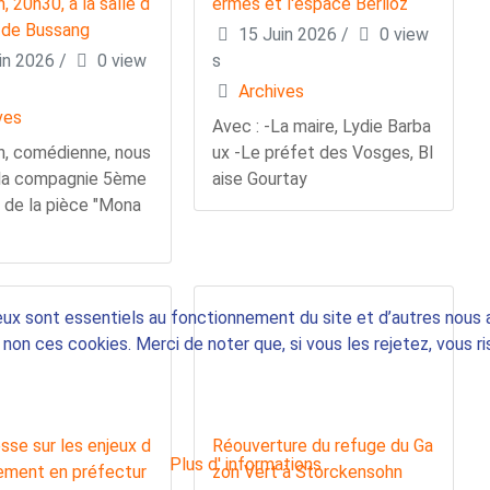
n, 20h30, à la salle d
ermes et l'espace Berlioz
 de Bussang
15 Juin 2026
/
0 view
in 2026
/
0 view
s
Archives
ves
Avec : -La maire, Lydie Barba
n, comédienne, nous
ux -Le préfet des Vosges, Bl
 la compagnie 5ème
aise Gourtay
t de la pièce "Mona
eux sont essentiels au fonctionnement du site et d’autres nous ai
on ces cookies. Merci de noter que, si vous les rejetez, vous ri
sse sur les enjeux d
Réouverture du refuge du Ga
Plus d' informations
ement en préfectur
zon Vert à Storckensohn