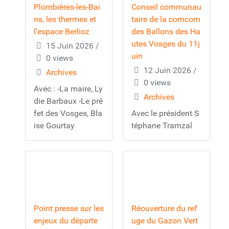
Plombières-les-Bai
Conseil communau
ns, les thermes et
taire de la comcom
l'espace Berlioz
des Ballons des Ha
utes Vosges du 11j
15 Juin 2026
/
uin
0 views
12 Juin 2026
/
Archives
0 views
Avec : -La maire, Ly
Archives
die Barbaux -Le pré
fet des Vosges, Bla
Avec le président S
ise Gourtay
téphane Tramzal
Point presse sur les
Réouverture du ref
enjeux du départe
uge du Gazon Vert