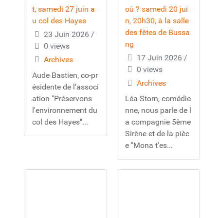
t, samedi 27 juin a
où ? samedi 20 jui
u col des Hayes
n, 20h30, à la salle
des fêtes de Bussa
23 Juin 2026
/
ng
0 views
17 Juin 2026
/
Archives
0 views
Aude Bastien, co-pr
Archives
ésidente de l'associ
ation "Préservons
Léa Storn, comédie
l'environnement du
nne, nous parle de l
col des Hayes"...
a compagnie 5ème
Sirène et de la pièc
e "Mona t'es...