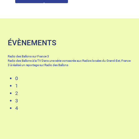
ÉVÈNEMENTS
Radio des Ballons sur France 3
Radio des Ballons à la TV Dans une série consacrée aux Radios locales du Grand-Est, France
3 à réalisé un reportage sur Radio des Ballons
0
1
2
3
4