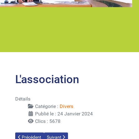
L'association
Détails
Catégorie :
Divers
Publié le : 24 Janvier 2024
Clics : 5678
Article précédent : Mentions Légales
Article suivant : Historique
Précédent
Suivant