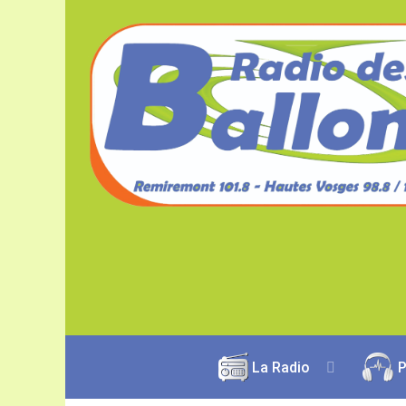
La Radio
P