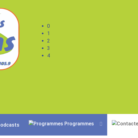
0
1
2
3
4
Programmes
odcasts