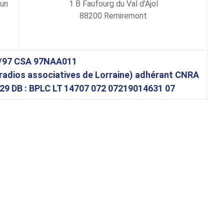
dun
1 B Faufourg du Val d'Ajol
88200 Remiremont
/97 CSA 97NAA011
radios associatives de Lorraine) adhérant CNRA
29 DB : BPLC LT 14707 072 07219014631 07