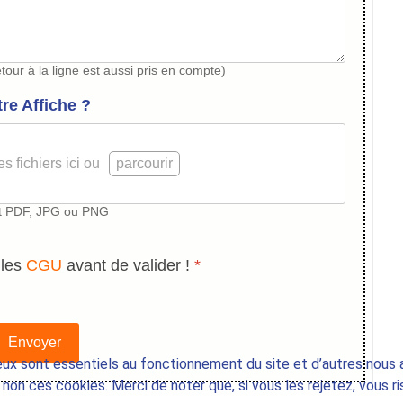
etour à la ligne est aussi pris en compte)
tre Affiche ?
s fichiers ici ou
parcourir
t PDF, JPG ou PNG
 les
CGU
avant de valider !
*
Envoyer
eux sont essentiels au fonctionnement du site et d’autres nous ai
on ces cookies. Merci de noter que, si vous les rejetez, vous ri